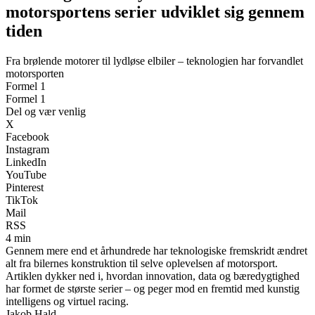
motorsportens serier udviklet sig gennem
tiden
Fra brølende motorer til lydløse elbiler – teknologien har forvandlet
motorsporten
Formel 1
Formel 1
Del og vær venlig
X
Facebook
Instagram
LinkedIn
YouTube
Pinterest
TikTok
Mail
RSS
4 min
Gennem mere end et århundrede har teknologiske fremskridt ændret
alt fra bilernes konstruktion til selve oplevelsen af motorsport.
Artiklen dykker ned i, hvordan innovation, data og bæredygtighed
har formet de største serier – og peger mod en fremtid med kunstig
intelligens og virtuel racing.
Jakob Hald