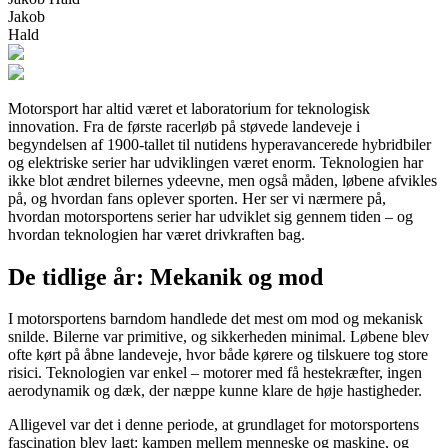
Jakob
Hald
Motorsport har altid været et laboratorium for teknologisk
innovation. Fra de første racerløb på støvede landeveje i
begyndelsen af 1900-tallet til nutidens hyperavancerede hybridbiler
og elektriske serier har udviklingen været enorm. Teknologien har
ikke blot ændret bilernes ydeevne, men også måden, løbene afvikles
på, og hvordan fans oplever sporten. Her ser vi nærmere på,
hvordan motorsportens serier har udviklet sig gennem tiden – og
hvordan teknologien har været drivkraften bag.
De tidlige år: Mekanik og mod
I motorsportens barndom handlede det mest om mod og mekanisk
snilde. Bilerne var primitive, og sikkerheden minimal. Løbene blev
ofte kørt på åbne landeveje, hvor både kørere og tilskuere tog store
risici. Teknologien var enkel – motorer med få hestekræfter, ingen
aerodynamik og dæk, der næppe kunne klare de høje hastigheder.
Alligevel var det i denne periode, at grundlaget for motorsportens
fascination blev lagt: kampen mellem menneske og maskine, og