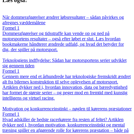
Læs også:
Når dommerafgørelser ændrer løbsresultater – sådan påvirkes og
afregnes væddemålene
Formel 1
Dommerafgørelser og tidsstraffe kan vende op og ned på
motorsportens resultater – også efter løbet er slut. Læs hvordan
bookmakerne håndterer ændrede udfald, og hvad det betyder for
dig, der spiller på motorsport.
Teknologiens indflydelse: Sådan har motorsportens serier udviklet
sig gennem tiden
Formel 1
Gennem mere end et århundrede har teknologiske fremskridt ændret
alt fra bilernes konstruktion til selve oplevelsen af motorsport.
Artiklen dykker ned i, hvordan innovation, data og bæredygtighed
har formet de største serier – og peger mod en fremtid med kunstig
intelligens og virtuel racing.
Motivation og konkurrenceinstinkt – nøglen til kørerens præstationer
Formel 1
Hvad adskiller de bedste racerkørere fra resten af feltet? Artiklen
dykker ned i, hvordan motivation, konkurrenceinstinkt og mental
træning spiller en afgørende rolle for kørerens præstation – både på