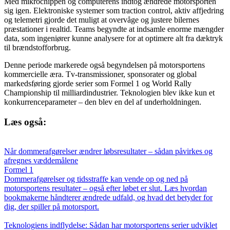
Med mikrochippen og computerens indtog ændrede motorsporten
sig igen. Elektroniske systemer som traction control, aktiv affjedring
og telemetri gjorde det muligt at overvåge og justere bilernes
præstationer i realtid. Teams begyndte at indsamle enorme mængder
data, som ingeniører kunne analysere for at optimere alt fra dæktryk
til brændstofforbrug.
Denne periode markerede også begyndelsen på motorsportens
kommercielle æra. Tv-transmissioner, sponsorater og global
markedsføring gjorde serier som Formel 1 og World Rally
Championship til milliardindustrier. Teknologien blev ikke kun et
konkurrenceparameter – den blev en del af underholdningen.
Læs også:
Når dommerafgørelser ændrer løbsresultater – sådan påvirkes og
afregnes væddemålene
Formel 1
Dommerafgørelser og tidsstraffe kan vende op og ned på
motorsportens resultater – også efter løbet er slut. Læs hvordan
bookmakerne håndterer ændrede udfald, og hvad det betyder for
dig, der spiller på motorsport.
Teknologiens indflydelse: Sådan har motorsportens serier udviklet