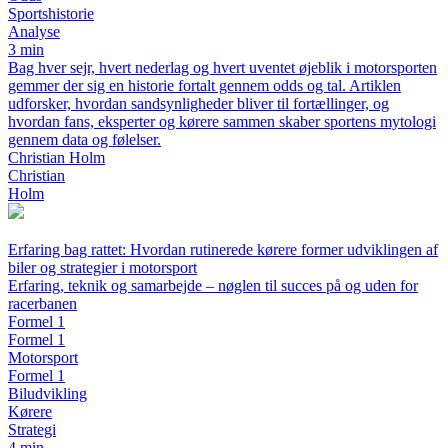
Sportshistorie
Analyse
3 min
Bag hver sejr, hvert nederlag og hvert uventet øjeblik i motorsporten
gemmer der sig en historie fortalt gennem odds og tal. Artiklen
udforsker, hvordan sandsynligheder bliver til fortællinger, og
hvordan fans, eksperter og kørere sammen skaber sportens mytologi
gennem data og følelser.
Christian Holm
Christian
Holm
Erfaring bag rattet: Hvordan rutinerede kørere former udviklingen af
biler og strategier i motorsport
Erfaring, teknik og samarbejde – nøglen til succes på og uden for
racerbanen
Formel 1
Formel 1
Motorsport
Formel 1
Biludvikling
Kørere
Strategi
4 min