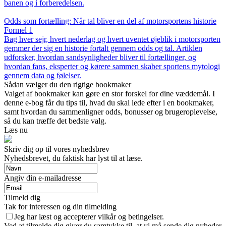
banen og i forberedelsen.
Odds som fortælling: Når tal bliver en del af motorsportens historie
Formel 1
Bag hver sejr, hvert nederlag og hvert uventet øjeblik i motorsporten
gemmer der sig en historie fortalt gennem odds og tal. Artiklen
udforsker, hvordan sandsynligheder bliver til fortællinger, og
hvordan fans, eksperter og kørere sammen skaber sportens mytologi
gennem data og følelser.
Sådan vælger du den rigtige bookmaker
Valget af bookmaker kan gøre en stor forskel for dine væddemål. I
denne e-bog får du tips til, hvad du skal lede efter i en bookmaker,
samt hvordan du sammenligner odds, bonusser og brugeroplevelse,
så du kan træffe det bedste valg.
Læs nu
Skriv dig op til vores nyhedsbrev
Nyhedsbrevet, du faktisk har lyst til at læse.
Angiv din e-mailadresse
Tilmeld dig
Tak for interessen og din tilmelding
Jeg har læst og accepterer vilkår og betingelser.
Ved at tilmelde dig giver du samtykke til, at vi må sende dig nyheder