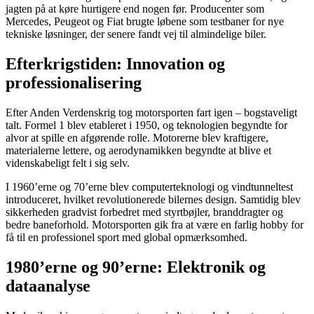
jagten på at køre hurtigere end nogen før. Producenter som
Mercedes, Peugeot og Fiat brugte løbene som testbaner for nye
tekniske løsninger, der senere fandt vej til almindelige biler.
Efterkrigstiden: Innovation og
professionalisering
Efter Anden Verdenskrig tog motorsporten fart igen – bogstaveligt
talt. Formel 1 blev etableret i 1950, og teknologien begyndte for
alvor at spille en afgørende rolle. Motorerne blev kraftigere,
materialerne lettere, og aerodynamikken begyndte at blive et
videnskabeligt felt i sig selv.
I 1960’erne og 70’erne blev computerteknologi og vindtunneltest
introduceret, hvilket revolutionerede bilernes design. Samtidig blev
sikkerheden gradvist forbedret med styrtbøjler, branddragter og
bedre baneforhold. Motorsporten gik fra at være en farlig hobby for
få til en professionel sport med global opmærksomhed.
1980’erne og 90’erne: Elektronik og
dataanalyse