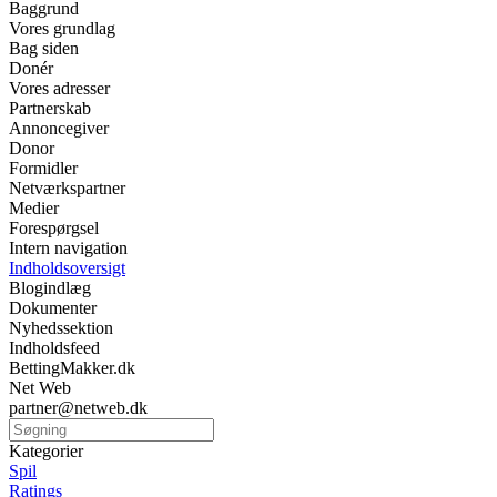
Baggrund
Vores grundlag
Bag siden
Donér
Vores adresser
Partnerskab
Annoncegiver
Donor
Formidler
Netværkspartner
Medier
Forespørgsel
Intern navigation
Indholdsoversigt
Blogindlæg
Dokumenter
Nyhedssektion
Indholdsfeed
BettingMakker.dk
Net Web
partner@netweb.dk
Kategorier
Spil
Ratings