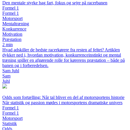
Den mentale styrke bag fart, fokus og sejre på racerbanen
Formel 1
Formel 1
Motorsport
Mentaltræning
Konkurrence
Motivation
Præstation
2 min
Hvad adskiller de bedste racerkørere fra resten af feltet? Artiklen
dykker ned i, hvordan motivation, konkurrenceinstinkt og mental
træning spiller en afgørende rolle for kørerens præstation – både på
banen og i forberedelsen.
Sam Juhl
Sam
Juhl
Odds som fortælling: Når tal bliver en del af motorsportens historie
Når statistik og passion mødes i motorsportens dramatiske univers
Formel 1
Formel 1
Motorsport
Statistik
Odds