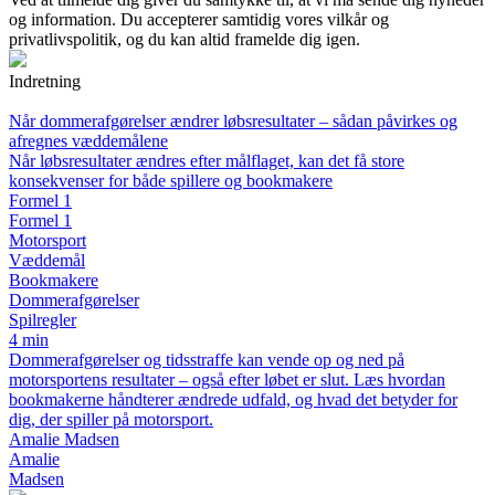
og information. Du accepterer samtidig vores vilkår og
privatlivspolitik, og du kan altid framelde dig igen.
Indretning
Når dommerafgørelser ændrer løbsresultater – sådan påvirkes og
afregnes væddemålene
Når løbsresultater ændres efter målflaget, kan det få store
konsekvenser for både spillere og bookmakere
Formel 1
Formel 1
Motorsport
Væddemål
Bookmakere
Dommerafgørelser
Spilregler
4 min
Dommerafgørelser og tidsstraffe kan vende op og ned på
motorsportens resultater – også efter løbet er slut. Læs hvordan
bookmakerne håndterer ændrede udfald, og hvad det betyder for
dig, der spiller på motorsport.
Amalie Madsen
Amalie
Madsen