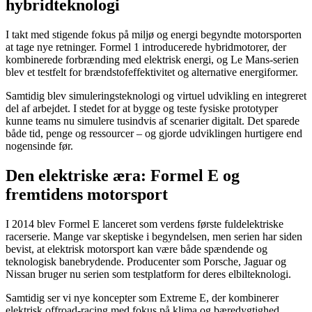
hybridteknologi
I takt med stigende fokus på miljø og energi begyndte motorsporten
at tage nye retninger. Formel 1 introducerede hybridmotorer, der
kombinerede forbrænding med elektrisk energi, og Le Mans-serien
blev et testfelt for brændstofeffektivitet og alternative energiformer.
Samtidig blev simuleringsteknologi og virtuel udvikling en integreret
del af arbejdet. I stedet for at bygge og teste fysiske prototyper
kunne teams nu simulere tusindvis af scenarier digitalt. Det sparede
både tid, penge og ressourcer – og gjorde udviklingen hurtigere end
nogensinde før.
Den elektriske æra: Formel E og
fremtidens motorsport
I 2014 blev Formel E lanceret som verdens første fuldelektriske
racerserie. Mange var skeptiske i begyndelsen, men serien har siden
bevist, at elektrisk motorsport kan være både spændende og
teknologisk banebrydende. Producenter som Porsche, Jaguar og
Nissan bruger nu serien som testplatform for deres elbilteknologi.
Samtidig ser vi nye koncepter som Extreme E, der kombinerer
elektrisk offroad-racing med fokus på klima og bæredygtighed.