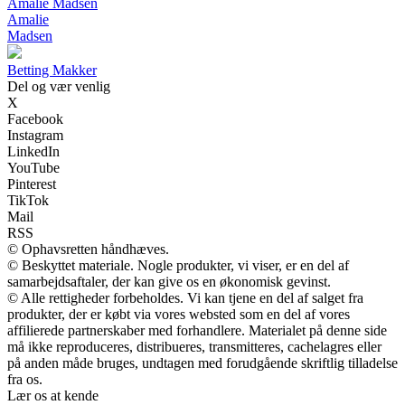
Amalie Madsen
Amalie
Madsen
B
etting
M
akker
Del og vær venlig
X
Facebook
Instagram
LinkedIn
YouTube
Pinterest
TikTok
Mail
RSS
© Ophavsretten håndhæves.
© Beskyttet materiale. Nogle produkter, vi viser, er en del af
samarbejdsaftaler, der kan give os en økonomisk gevinst.
© Alle rettigheder forbeholdes. Vi kan tjene en del af salget fra
produkter, der er købt via vores websted som en del af vores
affilierede partnerskaber med forhandlere. Materialet på denne side
må ikke reproduceres, distribueres, transmitteres, cachelagres eller
på anden måde bruges, undtagen med forudgående skriftlig tilladelse
fra os.
Lær os at kende