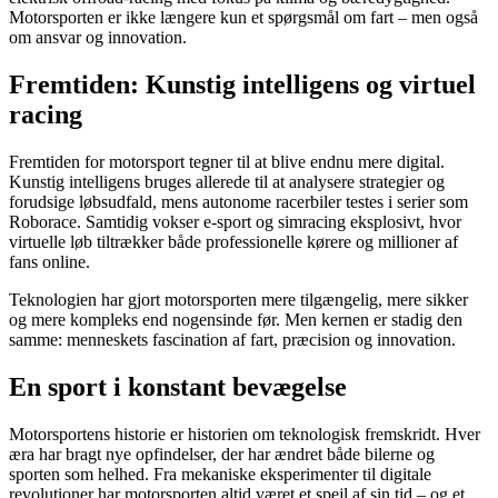
Motorsporten er ikke længere kun et spørgsmål om fart – men også
om ansvar og innovation.
Fremtiden: Kunstig intelligens og virtuel
racing
Fremtiden for motorsport tegner til at blive endnu mere digital.
Kunstig intelligens bruges allerede til at analysere strategier og
forudsige løbsudfald, mens autonome racerbiler testes i serier som
Roborace. Samtidig vokser e-sport og simracing eksplosivt, hvor
virtuelle løb tiltrækker både professionelle kørere og millioner af
fans online.
Teknologien har gjort motorsporten mere tilgængelig, mere sikker
og mere kompleks end nogensinde før. Men kernen er stadig den
samme: menneskets fascination af fart, præcision og innovation.
En sport i konstant bevægelse
Motorsportens historie er historien om teknologisk fremskridt. Hver
æra har bragt nye opfindelser, der har ændret både bilerne og
sporten som helhed. Fra mekaniske eksperimenter til digitale
revolutioner har motorsporten altid været et spejl af sin tid – og et