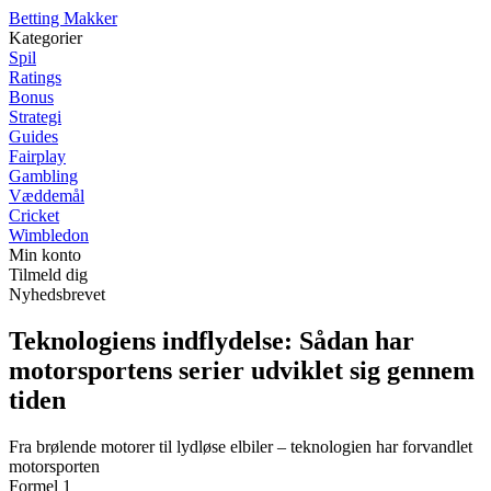
B
etting
M
akker
Kategorier
Spil
Ratings
Bonus
Strategi
Guides
Fairplay
Gambling
Væddemål
Cricket
Wimbledon
Min konto
Tilmeld dig
Nyhedsbrevet
Teknologiens indflydelse: Sådan har
motorsportens serier udviklet sig gennem
tiden
Fra brølende motorer til lydløse elbiler – teknologien har forvandlet
motorsporten
Formel 1