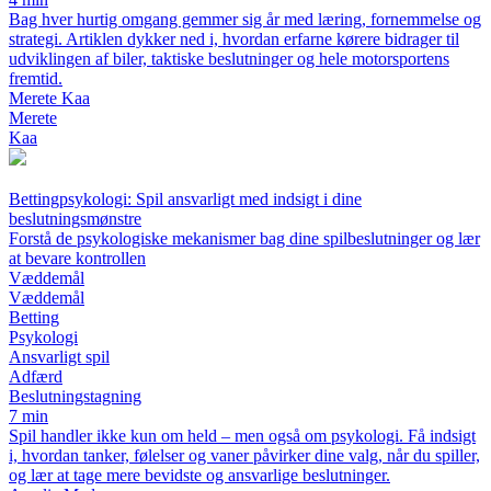
Bag hver hurtig omgang gemmer sig år med læring, fornemmelse og
strategi. Artiklen dykker ned i, hvordan erfarne kørere bidrager til
udviklingen af biler, taktiske beslutninger og hele motorsportens
fremtid.
Merete Kaa
Merete
Kaa
Bettingpsykologi: Spil ansvarligt med indsigt i dine
beslutningsmønstre
Forstå de psykologiske mekanismer bag dine spilbeslutninger og lær
at bevare kontrollen
Væddemål
Væddemål
Betting
Psykologi
Ansvarligt spil
Adfærd
Beslutningstagning
7 min
Spil handler ikke kun om held – men også om psykologi. Få indsigt
i, hvordan tanker, følelser og vaner påvirker dine valg, når du spiller,
og lær at tage mere bevidste og ansvarlige beslutninger.