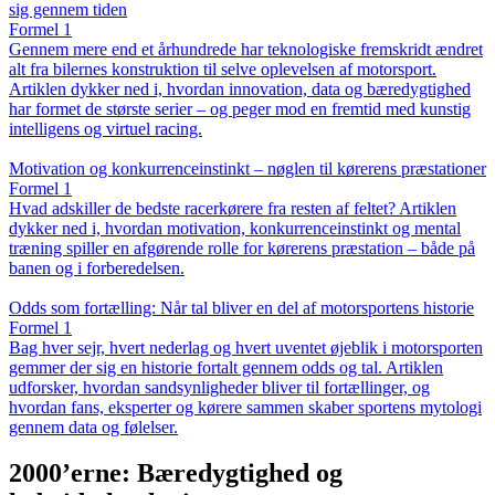
sig gennem tiden
Formel 1
Gennem mere end et århundrede har teknologiske fremskridt ændret
alt fra bilernes konstruktion til selve oplevelsen af motorsport.
Artiklen dykker ned i, hvordan innovation, data og bæredygtighed
har formet de største serier – og peger mod en fremtid med kunstig
intelligens og virtuel racing.
Motivation og konkurrenceinstinkt – nøglen til kørerens præstationer
Formel 1
Hvad adskiller de bedste racerkørere fra resten af feltet? Artiklen
dykker ned i, hvordan motivation, konkurrenceinstinkt og mental
træning spiller en afgørende rolle for kørerens præstation – både på
banen og i forberedelsen.
Odds som fortælling: Når tal bliver en del af motorsportens historie
Formel 1
Bag hver sejr, hvert nederlag og hvert uventet øjeblik i motorsporten
gemmer der sig en historie fortalt gennem odds og tal. Artiklen
udforsker, hvordan sandsynligheder bliver til fortællinger, og
hvordan fans, eksperter og kørere sammen skaber sportens mytologi
gennem data og følelser.
2000’erne: Bæredygtighed og