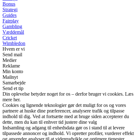
Bonus
Strategi
Guides
Fairplay
Gambling
Væddemål
Cricket
Wimbledon
Hvem er vi
Send mail
Medier
Reklame
Min konto
Mailnyt
Samarbejde
Send et tip
Din oplevelse betyder noget for os – derfor bruger vi cookies. Læs
mere her.
Cookies og lignende teknologier gør det muligt for os og vores
partnere at huske dine præferencer, analysere trafik og tilpasse
indhold til dig. Ved at fortsætte med at bruge siden accepterer du
dette, men du kan til enhver tid justere dine valg
Indsamling og adgang til enhedsdata gør os i stand til at levere
tilpassede annoncer og indhold. Vi opretter profiler, vurderer effekt
og anvender analyser til at videreudvikle og optimere tjenester