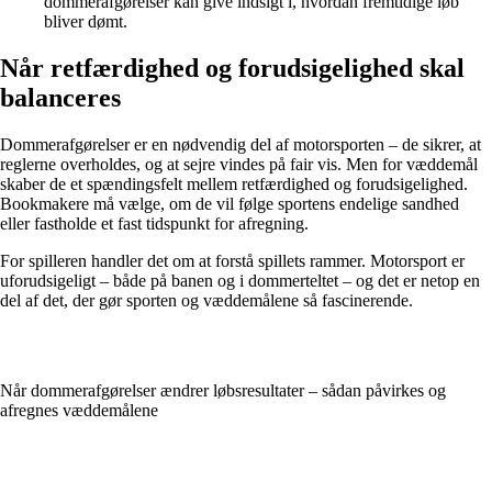
dommerafgørelser kan give indsigt i, hvordan fremtidige løb
bliver dømt.
Når retfærdighed og forudsigelighed skal
balanceres
Dommerafgørelser er en nødvendig del af motorsporten – de sikrer, at
reglerne overholdes, og at sejre vindes på fair vis. Men for væddemål
skaber de et spændingsfelt mellem retfærdighed og forudsigelighed.
Bookmakere må vælge, om de vil følge sportens endelige sandhed
eller fastholde et fast tidspunkt for afregning.
For spilleren handler det om at forstå spillets rammer. Motorsport er
uforudsigeligt – både på banen og i dommerteltet – og det er netop en
del af det, der gør sporten og væddemålene så fascinerende.
Når dommerafgørelser ændrer løbsresultater – sådan påvirkes og
afregnes væddemålene