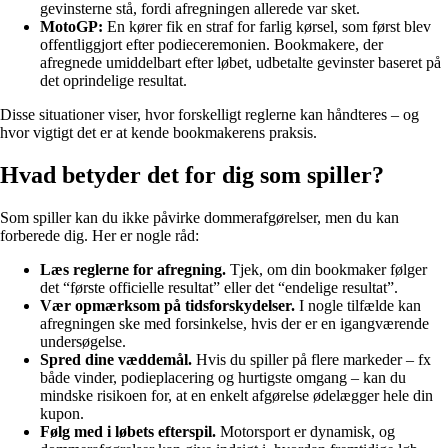
gevinsterne stå, fordi afregningen allerede var sket.
MotoGP:
En kører fik en straf for farlig kørsel, som først blev
offentliggjort efter podieceremonien. Bookmakere, der
afregnede umiddelbart efter løbet, udbetalte gevinster baseret på
det oprindelige resultat.
Disse situationer viser, hvor forskelligt reglerne kan håndteres – og
hvor vigtigt det er at kende bookmakerens praksis.
Hvad betyder det for dig som spiller?
Som spiller kan du ikke påvirke dommerafgørelser, men du kan
forberede dig. Her er nogle råd:
Læs reglerne for afregning.
Tjek, om din bookmaker følger
det “første officielle resultat” eller det “endelige resultat”.
Vær opmærksom på tidsforskydelser.
I nogle tilfælde kan
afregningen ske med forsinkelse, hvis der er en igangværende
undersøgelse.
Spred dine væddemål.
Hvis du spiller på flere markeder – fx
både vinder, podieplacering og hurtigste omgang – kan du
mindske risikoen for, at en enkelt afgørelse ødelægger hele din
kupon.
Følg med i løbets efterspil.
Motorsport er dynamisk, og