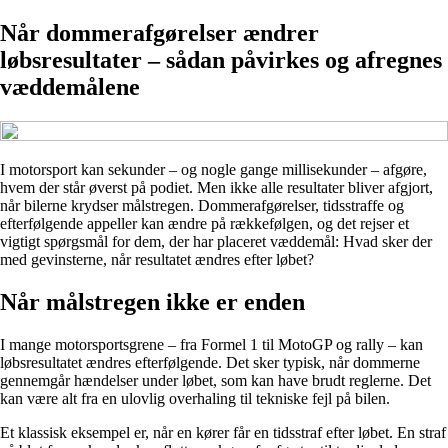
Når dommerafgørelser ændrer
løbsresultater – sådan påvirkes og afregnes
væddemålene
I motorsport kan sekunder – og nogle gange millisekunder – afgøre,
hvem der står øverst på podiet. Men ikke alle resultater bliver afgjort,
når bilerne krydser målstregen. Dommerafgørelser, tidsstraffe og
efterfølgende appeller kan ændre på rækkefølgen, og det rejser et
vigtigt spørgsmål for dem, der har placeret væddemål: Hvad sker der
med gevinsterne, når resultatet ændres efter løbet?
Når målstregen ikke er enden
I mange motorsportsgrene – fra Formel 1 til MotoGP og rally – kan
løbsresultatet ændres efterfølgende. Det sker typisk, når dommerne
gennemgår hændelser under løbet, som kan have brudt reglerne. Det
kan være alt fra en ulovlig overhaling til tekniske fejl på bilen.
Et klassisk eksempel er, når en kører får en tidsstraf efter løbet. En straf