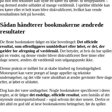
på blot fem sekunder kan flytte en kører fra første- til tredjepladsen –
og dermed ændre udfaldet af mange væddemål. I sjældne tilfælde kan
en kører eller et helt team blive diskvalificeret, hvilket kan vende
resultatlisten helt på hovedet.
Sådan håndterer bookmakerne ændrede
resultater
De fleste bookmakere følger en klar hovedregel:
Det officielle
resultat, som offentliggøres umiddelbart efter løbet, er det, der
gælder for afregning af væddemål.
Det betyder, at hvis du har spillet
på en vinder, og denne vinder bliver diskvalificeret flere timer eller
dage senere, ændres dit væddemål som udgangspunkt ikke.
Denne praksis er indført for at skabe klarhed og forudsigelighed.
Motorsport kan være præget af lange appeller og tekniske
undersøgelser, og det ville være uholdbart at ændre gevinster flere dage
efter, at løbet er afsluttet.
Dog kan der være undtagelser. Nogle bookmakere specificerer i deres
regler, at de følger
det endelige, officielle resultat
, som fastslås af det
styrende motorsportsforbund – også selvom det sker senere. Derfor er
det altid en god idé at læse bookmakerens betingelser, før du spiller.