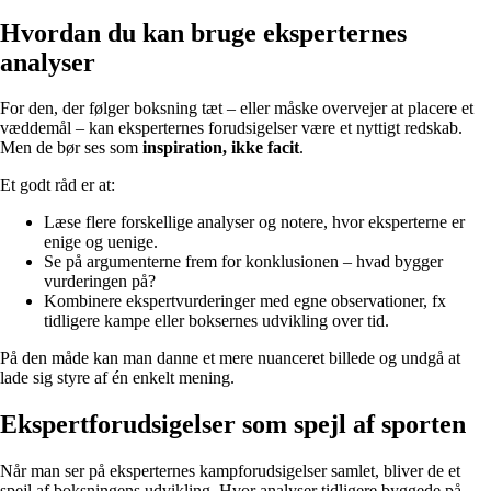
Hvordan du kan bruge eksperternes
analyser
For den, der følger boksning tæt – eller måske overvejer at placere et
væddemål – kan eksperternes forudsigelser være et nyttigt redskab.
Men de bør ses som
inspiration, ikke facit
.
Et godt råd er at:
Læse flere forskellige analyser og notere, hvor eksperterne er
enige og uenige.
Se på argumenterne frem for konklusionen – hvad bygger
vurderingen på?
Kombinere ekspertvurderinger med egne observationer, fx
tidligere kampe eller boksernes udvikling over tid.
På den måde kan man danne et mere nuanceret billede og undgå at
lade sig styre af én enkelt mening.
Ekspertforudsigelser som spejl af sporten
Når man ser på eksperternes kampforudsigelser samlet, bliver de et
spejl af boksningens udvikling. Hvor analyser tidligere byggede på