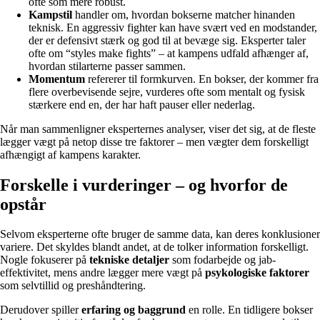
ofte som mere robust.
Kampstil
handler om, hvordan bokserne matcher hinanden
teknisk. En aggressiv fighter kan have svært ved en modstander,
der er defensivt stærk og god til at bevæge sig. Eksperter taler
ofte om “styles make fights” – at kampens udfald afhænger af,
hvordan stilarterne passer sammen.
Momentum
refererer til formkurven. En bokser, der kommer fra
flere overbevisende sejre, vurderes ofte som mentalt og fysisk
stærkere end en, der har haft pauser eller nederlag.
Når man sammenligner eksperternes analyser, viser det sig, at de fleste
lægger vægt på netop disse tre faktorer – men vægter dem forskelligt
afhængigt af kampens karakter.
Forskelle i vurderinger – og hvorfor de
opstår
Selvom eksperterne ofte bruger de samme data, kan deres konklusioner
variere. Det skyldes blandt andet, at de tolker information forskelligt.
Nogle fokuserer på
tekniske detaljer
som fodarbejde og jab-
effektivitet, mens andre lægger mere vægt på
psykologiske faktorer
som selvtillid og preshåndtering.
Derudover spiller
erfaring og baggrund
en rolle. En tidligere bokser