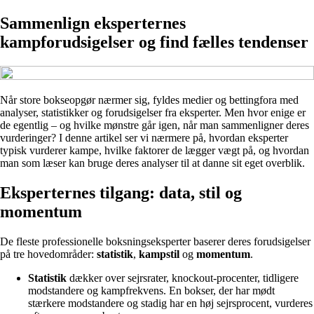
Sammenlign eksperternes
kampforudsigelser og find fælles tendenser
Når store bokseopgør nærmer sig, fyldes medier og bettingfora med
analyser, statistikker og forudsigelser fra eksperter. Men hvor enige er
de egentlig – og hvilke mønstre går igen, når man sammenligner deres
vurderinger? I denne artikel ser vi nærmere på, hvordan eksperter
typisk vurderer kampe, hvilke faktorer de lægger vægt på, og hvordan
man som læser kan bruge deres analyser til at danne sit eget overblik.
Eksperternes tilgang: data, stil og
momentum
De fleste professionelle boksningseksperter baserer deres forudsigelser
på tre hovedområder:
statistik
,
kampstil
og
momentum
.
Statistik
dækker over sejrsrater, knockout-procenter, tidligere
modstandere og kampfrekvens. En bokser, der har mødt
stærkere modstandere og stadig har en høj sejrsprocent, vurderes