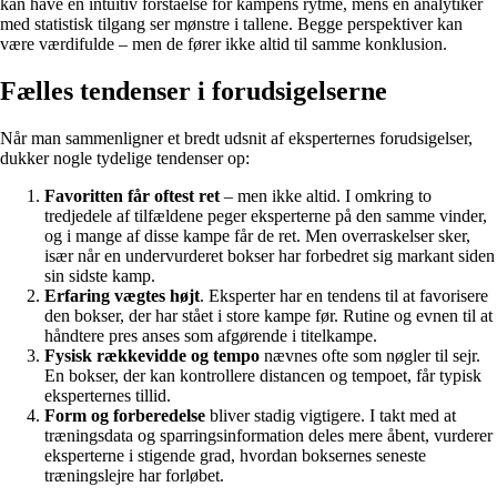
kan have en intuitiv forståelse for kampens rytme, mens en analytiker
med statistisk tilgang ser mønstre i tallene. Begge perspektiver kan
være værdifulde – men de fører ikke altid til samme konklusion.
Fælles tendenser i forudsigelserne
Når man sammenligner et bredt udsnit af eksperternes forudsigelser,
dukker nogle tydelige tendenser op:
Favoritten får oftest ret
– men ikke altid. I omkring to
tredjedele af tilfældene peger eksperterne på den samme vinder,
og i mange af disse kampe får de ret. Men overraskelser sker,
især når en undervurderet bokser har forbedret sig markant siden
sin sidste kamp.
Erfaring vægtes højt
. Eksperter har en tendens til at favorisere
den bokser, der har stået i store kampe før. Rutine og evnen til at
håndtere pres anses som afgørende i titelkampe.
Fysisk rækkevidde og tempo
nævnes ofte som nøgler til sejr.
En bokser, der kan kontrollere distancen og tempoet, får typisk
eksperternes tillid.
Form og forberedelse
bliver stadig vigtigere. I takt med at
træningsdata og sparringsinformation deles mere åbent, vurderer
eksperterne i stigende grad, hvordan boksernes seneste
træningslejre har forløbet.