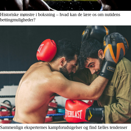
Historiske mønstre i boksning – hvad kan de lære os om nutidens
bettingmuligheder?
Sammenlign eksperternes kampforudsigelser og find fælles tendenser