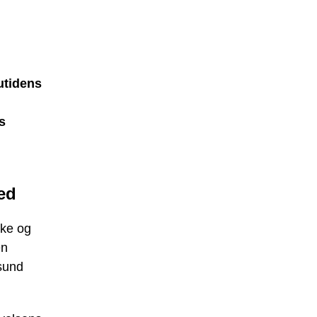
utidens
s
ed
rke og
en
 sund