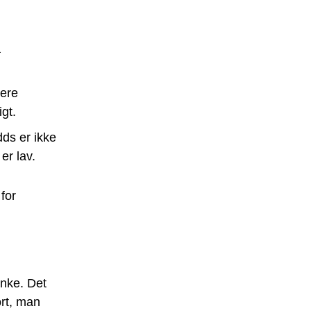
å
ere
gt.
dds er ikke
er lav.
for
nke. Det
ort, man