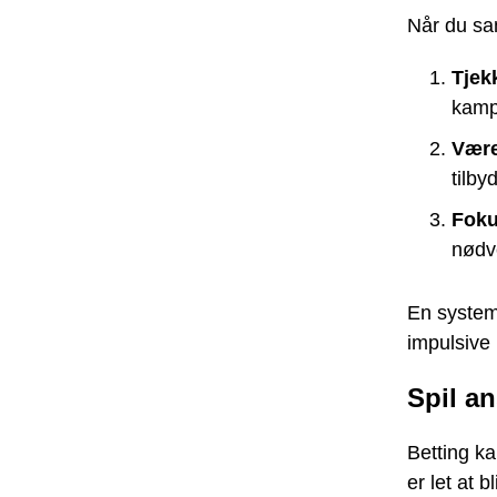
Når du sa
Tjekk
kamp
Være
tilby
Foku
nødve
En systema
impulsive 
Spil a
Betting k
er let at 