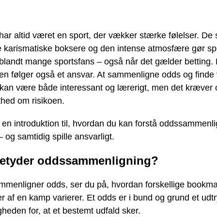
ar altid været en sport, der vækker stærke følelser. De 
 karismatiske boksere og den intense atmosfære gør spo
t blandt mange sportsfans – også når det gælder betting
n følger også et ansvar. At sammenligne odds og finde 
kan være både interessant og lærerigt, men det kræver
thed om risikoen.
 en introduktion til, hvordan du kan forstå odds­sammenli
 og samtidig spille ansvarligt.
etyder odds­sammenligning?
mmenligner odds, ser du på, hvordan forskellige bookm
r af en kamp varierer. Et odds er i bund og grund et udtr
heden for, at et bestemt udfald sker.