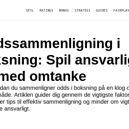
SPIL
RATINGS
BONUS
STRATEGI
GUIDES
FAIRPLA
s­sammenligning i
sning: Spil ansvarli
 med omtanke
dan du sammenligner odds i boksning på en klog 
åde. Artiklen guider dig gennem de vigtigste fakto
er tips til effektiv sammenligning og minder om vi
le ansvarligt.