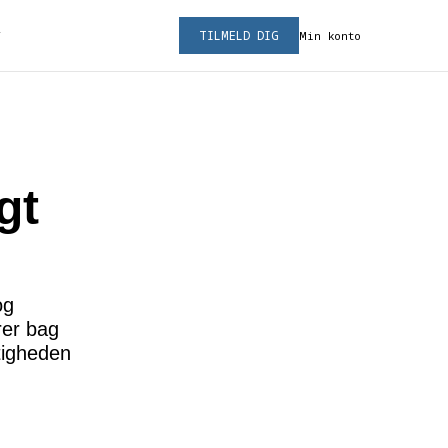
TILMELD DIG
Y
Min konto
gt
og
rer bag
gtigheden