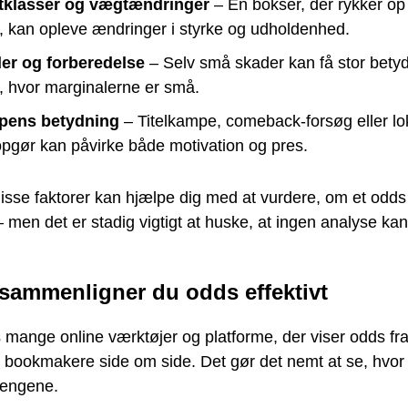
klasser og vægtændringer
– En bokser, der rykker op 
, kan opleve ændringer i styrke og udholdenhed.
er og forberedelse
– Selv små skader kan få stor betyd
, hvor marginalerne er små.
ens betydning
– Titelkampe, comeback-forsøg eller lo
opgør kan påvirke både motivation og pres.
disse faktorer kan hjælpe dig med at vurdere, om et odds 
 – men det er stadig vigtigt at huske, at ingen analyse ka
sammenligner du odds effektivt
 mange online værktøjer og platforme, der viser odds fr
e bookmakere side om side. Det gør det nemt at se, hvor 
pengene.