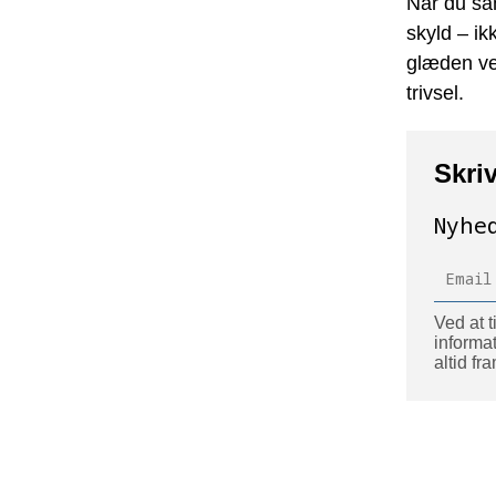
Når du sa
skyld – ik
glæden ve
trivsel.
Skri
Nyhe
Ved at t
informat
altid fr