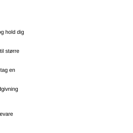
og hold dig
il større
 tag en
dgivning
bevare