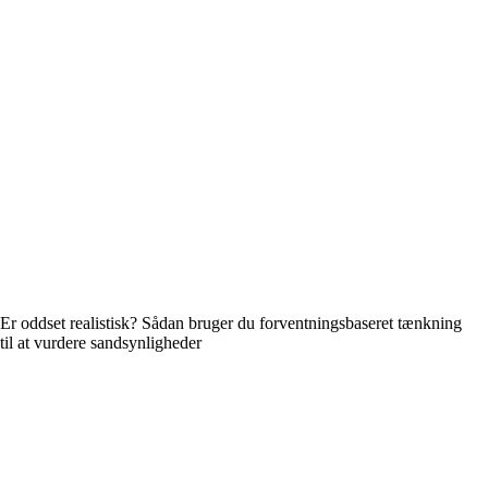
Er oddset realistisk? Sådan bruger du forventningsbaseret tænkning
til at vurdere sandsynligheder