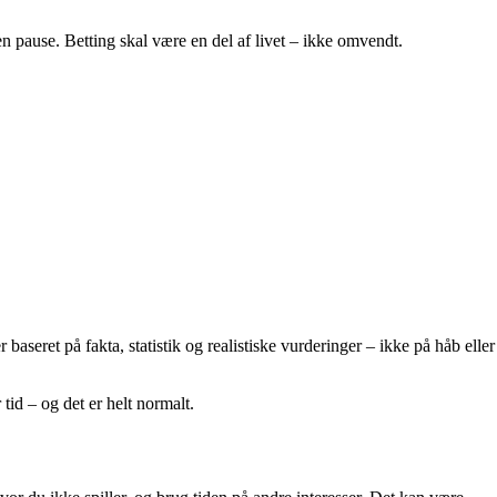
 en pause. Betting skal være en del af livet – ikke omvendt.
baseret på fakta, statistik og realistiske vurderinger – ikke på håb eller
tid – og det er helt normalt.