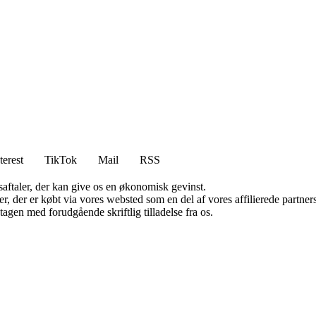
terest
TikTok
Mail
RSS
saftaler, der kan give os en økonomisk gevinst.
ter, der er købt via vores websted som en del af vores affilierede partn
tagen med forudgående skriftlig tilladelse fra os.