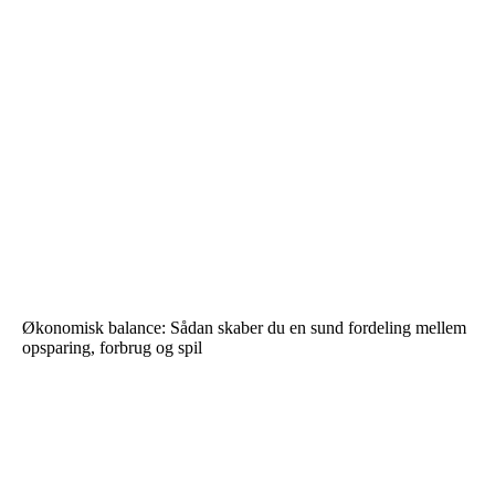
Økonomisk balance: Sådan skaber du en sund fordeling mellem
opsparing, forbrug og spil