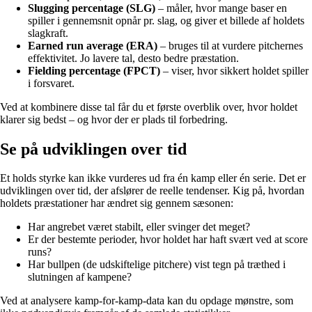
Slugging percentage (SLG)
– måler, hvor mange baser en
spiller i gennemsnit opnår pr. slag, og giver et billede af holdets
slagkraft.
Earned run average (ERA)
– bruges til at vurdere pitchernes
effektivitet. Jo lavere tal, desto bedre præstation.
Fielding percentage (FPCT)
– viser, hvor sikkert holdet spiller
i forsvaret.
Ved at kombinere disse tal får du et første overblik over, hvor holdet
klarer sig bedst – og hvor der er plads til forbedring.
Se på udviklingen over tid
Et holds styrke kan ikke vurderes ud fra én kamp eller én serie. Det er
udviklingen over tid, der afslører de reelle tendenser. Kig på, hvordan
holdets præstationer har ændret sig gennem sæsonen:
Har angrebet været stabilt, eller svinger det meget?
Er der bestemte perioder, hvor holdet har haft svært ved at score
runs?
Har bullpen (de udskiftelige pitchere) vist tegn på træthed i
slutningen af kampene?
Ved at analysere kamp-for-kamp-data kan du opdage mønstre, som