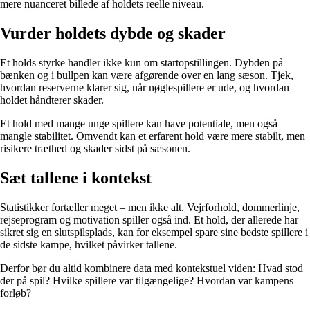
mere nuanceret billede af holdets reelle niveau.
Vurder holdets dybde og skader
Et holds styrke handler ikke kun om startopstillingen. Dybden på
bænken og i bullpen kan være afgørende over en lang sæson. Tjek,
hvordan reserverne klarer sig, når nøglespillere er ude, og hvordan
holdet håndterer skader.
Et hold med mange unge spillere kan have potentiale, men også
mangle stabilitet. Omvendt kan et erfarent hold være mere stabilt, men
risikere træthed og skader sidst på sæsonen.
Sæt tallene i kontekst
Statistikker fortæller meget – men ikke alt. Vejrforhold, dommerlinje,
rejseprogram og motivation spiller også ind. Et hold, der allerede har
sikret sig en slutspilsplads, kan for eksempel spare sine bedste spillere i
de sidste kampe, hvilket påvirker tallene.
Derfor bør du altid kombinere data med kontekstuel viden: Hvad stod
der på spil? Hvilke spillere var tilgængelige? Hvordan var kampens
forløb?