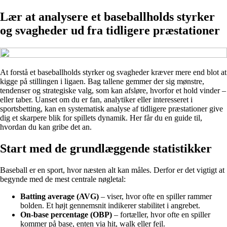
Lær at analysere et baseballholds styrker
og svagheder ud fra tidligere præstationer
At forstå et baseballholds styrker og svagheder kræver mere end blot at
kigge på stillingen i ligaen. Bag tallene gemmer der sig mønstre,
tendenser og strategiske valg, som kan afsløre, hvorfor et hold vinder –
eller taber. Uanset om du er fan, analytiker eller interesseret i
sportsbetting, kan en systematisk analyse af tidligere præstationer give
dig et skarpere blik for spillets dynamik. Her får du en guide til,
hvordan du kan gribe det an.
Start med de grundlæggende statistikker
Baseball er en sport, hvor næsten alt kan måles. Derfor er det vigtigt at
begynde med de mest centrale nøgletal:
Batting average (AVG)
– viser, hvor ofte en spiller rammer
bolden. Et højt gennemsnit indikerer stabilitet i angrebet.
On-base percentage (OBP)
– fortæller, hvor ofte en spiller
kommer på base, enten via hit, walk eller fejl.