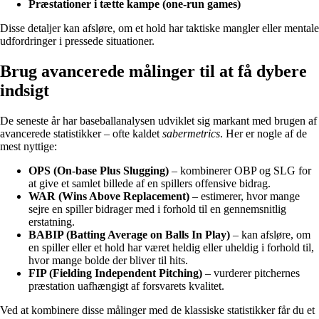
Præstationer i tætte kampe (one-run games)
Disse detaljer kan afsløre, om et hold har taktiske mangler eller mentale
udfordringer i pressede situationer.
Brug avancerede målinger til at få dybere
indsigt
De seneste år har baseballanalysen udviklet sig markant med brugen af
avancerede statistikker – ofte kaldet
sabermetrics
. Her er nogle af de
mest nyttige:
OPS (On-base Plus Slugging)
– kombinerer OBP og SLG for
at give et samlet billede af en spillers offensive bidrag.
WAR (Wins Above Replacement)
– estimerer, hvor mange
sejre en spiller bidrager med i forhold til en gennemsnitlig
erstatning.
BABIP (Batting Average on Balls In Play)
– kan afsløre, om
en spiller eller et hold har været heldig eller uheldig i forhold til,
hvor mange bolde der bliver til hits.
FIP (Fielding Independent Pitching)
– vurderer pitchernes
præstation uafhængigt af forsvarets kvalitet.
Ved at kombinere disse målinger med de klassiske statistikker får du et