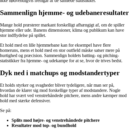
ikke nødvendigvis fremgår af de samlede statistikker.
Sammenlign hjemme- og udebaneresultater
Mange hold præsterer markant forskelligt afhængigt af, om de spiller
hjemme eller ude. Banens dimensioner, klima og publikum kan have
stor indflydelse på spillet.
Et hold med en lille hjemmebane kan for eksempel have flere
homeruns, mens et hold med en stor outfield måske satser mere på
hurtighed og præcision. Sammenlign holdets batting- og pitching-
statistikker fra hjemme- og udekampe for at se, hvor de trives bedst.
Dyk ned i matchups og modstandertyper
Et holds styrker og svagheder bliver tydeligere, når man ser på,
hvordan de klarer sig mod forskellige typer af modstandere. Nogle
hold har svært ved venstrehåndede pitchere, mens andre kæmper mod
hold med stærke defensiver.
Se på:
Splits mod højre- og venstrehåndede pitchere
Resultater mod top- og bundhold