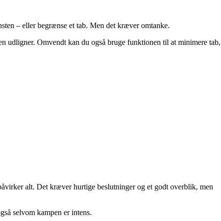
nsten – eller begrænse et tab. Men det kræver omtanke.
eren udligner. Omvendt kan du også bruge funktionen til at minimere tab,
åvirker alt. Det kræver hurtige beslutninger og et godt overblik, men
– også selvom kampen er intens.