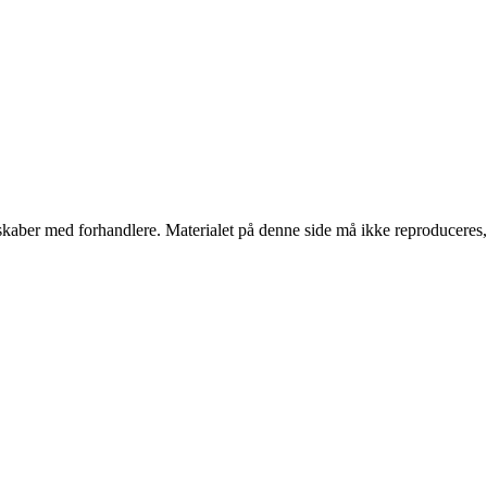
erskaber med forhandlere. Materialet på denne side må ikke reproduceres,