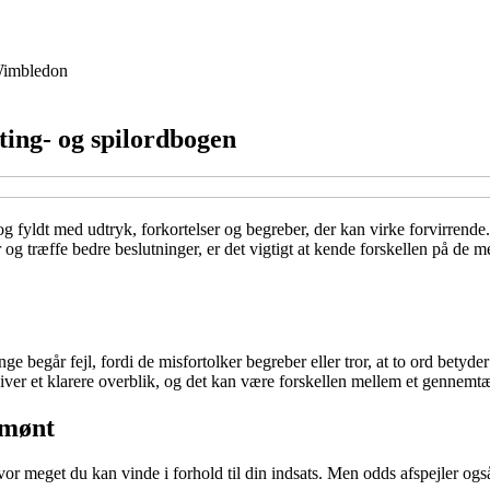
imbledon
ting- og spilordbogen
g fyldt med udtryk, forkortelser og begreber, der kan virke forvirrend
og træffe bedre beslutninger, er det vigtigt at kende forskellen på de mes
e begår fejl, fordi de misfortolker begreber eller tror, at to ord bety
er et klarere overblik, og det kan være forskellen mellem et gennemtæn
 mønt
hvor meget du kan vinde i forhold til din indsats. Men odds afspejler o