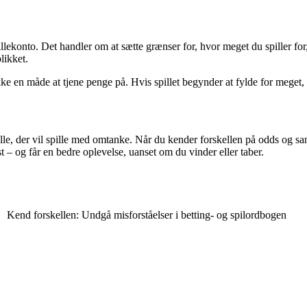
illekonto. Det handler om at sætte grænser for, hvor meget du spiller for,
likket.
ke en måde at tjene penge på. Hvis spillet begynder at fylde for meget, er
alle, der vil spille med omtanke. Når du kender forskellen på odds og sa
t – og får en bedre oplevelse, uanset om du vinder eller taber.
Kend forskellen: Undgå misforståelser i betting- og spilordbogen