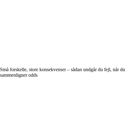
Små forskelle, store konsekvenser – sådan undgår du fejl, når du
sammenligner odds