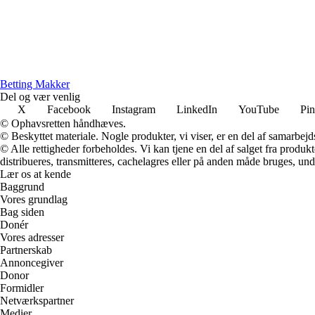
B
etting
M
akker
Del og vær venlig
X
Facebook
Instagram
LinkedIn
YouTube
Pin
© Ophavsretten håndhæves.
© Beskyttet materiale. Nogle produkter, vi viser, er en del af samarbejd
© Alle rettigheder forbeholdes. Vi kan tjene en del af salget fra produk
distribueres, transmitteres, cachelagres eller på anden måde bruges, und
Lær os at kende
Baggrund
Vores grundlag
Bag siden
Donér
Vores adresser
Partnerskab
Annoncegiver
Donor
Formidler
Netværkspartner
Medier