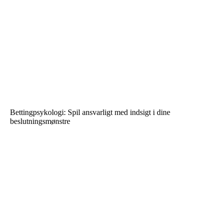
Bettingpsykologi: Spil ansvarligt med indsigt i dine
beslutningsmønstre