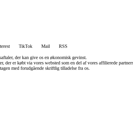
terest
TikTok
Mail
RSS
saftaler, der kan give os en økonomisk gevinst.
ter, der er købt via vores websted som en del af vores affilierede partn
tagen med forudgående skriftlig tilladelse fra os.