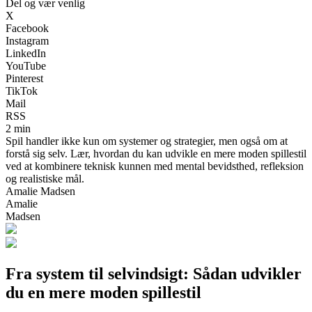
Del og vær venlig
X
Facebook
Instagram
LinkedIn
YouTube
Pinterest
TikTok
Mail
RSS
2 min
Spil handler ikke kun om systemer og strategier, men også om at
forstå sig selv. Lær, hvordan du kan udvikle en mere moden spillestil
ved at kombinere teknisk kunnen med mental bevidsthed, refleksion
og realistiske mål.
Amalie Madsen
Amalie
Madsen
Fra system til selvindsigt: Sådan udvikler
du en mere moden spillestil