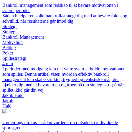
Bankroll management som redskab til at bevare motivationen i
svære perioder
Sådan hjælper en solid bankroll-strategi dig med at bevare fokus og
selvtillid, når resultaterne går imod dig
Strategi
Strategi
Bankroll Management
Motivation
Betting
Poker
Spillestrategi
4 min
I perioder med modgang kan det være svært at holde motivationen
som spiller. Denne artikel viser, hvordan effektiv bankroll
management kan skabe struktur, tryghed og realistiske mål, der
hjælper dig med at bevare roen og troen på din strategi – også når
spillet ikke går din vej.
Jakob Hald
Jakob
Hald
Underdogs i fokus – sådan vurderer du outsiders i individuelle
sportsgrene