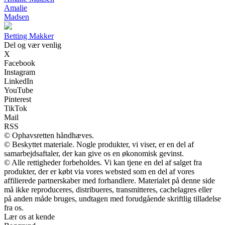
Amalie
Madsen
B
etting
M
akker
Del og vær venlig
X
Facebook
Instagram
LinkedIn
YouTube
Pinterest
TikTok
Mail
RSS
© Ophavsretten håndhæves.
© Beskyttet materiale. Nogle produkter, vi viser, er en del af
samarbejdsaftaler, der kan give os en økonomisk gevinst.
© Alle rettigheder forbeholdes. Vi kan tjene en del af salget fra
produkter, der er købt via vores websted som en del af vores
affilierede partnerskaber med forhandlere. Materialet på denne side
må ikke reproduceres, distribueres, transmitteres, cachelagres eller
på anden måde bruges, undtagen med forudgående skriftlig tilladelse
fra os.
Lær os at kende