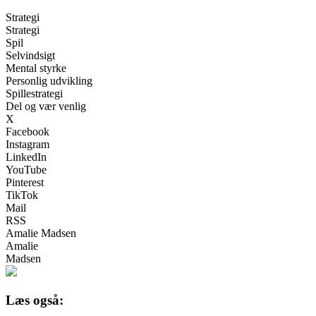
Strategi
Strategi
Spil
Selvindsigt
Mental styrke
Personlig udvikling
Spillestrategi
Del og vær venlig
X
Facebook
Instagram
LinkedIn
YouTube
Pinterest
TikTok
Mail
RSS
Amalie Madsen
Amalie
Madsen
Læs også: