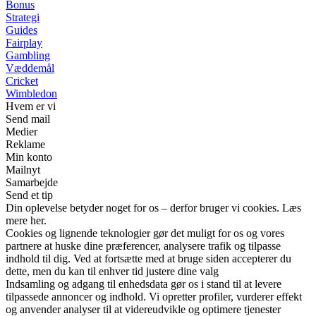
Bonus
Strategi
Guides
Fairplay
Gambling
Væddemål
Cricket
Wimbledon
Hvem er vi
Send mail
Medier
Reklame
Min konto
Mailnyt
Samarbejde
Send et tip
Din oplevelse betyder noget for os – derfor bruger vi cookies. Læs
mere her.
Cookies og lignende teknologier gør det muligt for os og vores
partnere at huske dine præferencer, analysere trafik og tilpasse
indhold til dig. Ved at fortsætte med at bruge siden accepterer du
dette, men du kan til enhver tid justere dine valg
Indsamling og adgang til enhedsdata gør os i stand til at levere
tilpassede annoncer og indhold. Vi opretter profiler, vurderer effekt
og anvender analyser til at videreudvikle og optimere tjenester