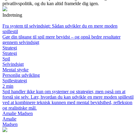
privatlivspolitik, og du kan altid framelde dig igen.
Indretning
Fra system til selvindsigt: Sådan udvikler du en mere moden
spillestil
Gør din tilgang til spil mere bevidst – og opnå bedre resultater
gennem selvindsigt
Strategi
Strategi
Spil
Selvindsigt
Mental styrke
Personlig udvikling
Spillestrategi
2 min
Spil handler ikke kun om systemer og strategier, men også om at
forstå sig selv. Lær, hvordan du kan udvikle en mere moden spillestil
ved at kombinere teknisk kunnen med mental bevidsthed, refleksion
og realistiske mål.
Amalie Madsen
Amalie
Madsen