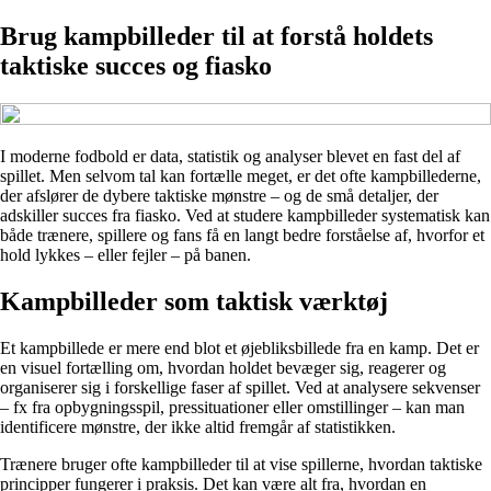
Brug kampbilleder til at forstå holdets
taktiske succes og fiasko
I moderne fodbold er data, statistik og analyser blevet en fast del af
spillet. Men selvom tal kan fortælle meget, er det ofte kampbillederne,
der afslører de dybere taktiske mønstre – og de små detaljer, der
adskiller succes fra fiasko. Ved at studere kampbilleder systematisk kan
både trænere, spillere og fans få en langt bedre forståelse af, hvorfor et
hold lykkes – eller fejler – på banen.
Kampbilleder som taktisk værktøj
Et kampbillede er mere end blot et øjebliksbillede fra en kamp. Det er
en visuel fortælling om, hvordan holdet bevæger sig, reagerer og
organiserer sig i forskellige faser af spillet. Ved at analysere sekvenser
– fx fra opbygningsspil, pressituationer eller omstillinger – kan man
identificere mønstre, der ikke altid fremgår af statistikken.
Trænere bruger ofte kampbilleder til at vise spillerne, hvordan taktiske
principper fungerer i praksis. Det kan være alt fra, hvordan en