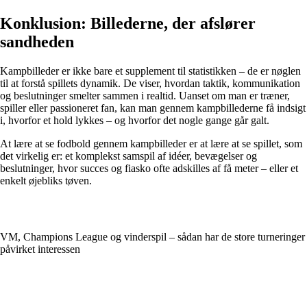
Konklusion: Billederne, der afslører
sandheden
Kampbilleder er ikke bare et supplement til statistikken – de er nøglen
til at forstå spillets dynamik. De viser, hvordan taktik, kommunikation
og beslutninger smelter sammen i realtid. Uanset om man er træner,
spiller eller passioneret fan, kan man gennem kampbillederne få indsigt
i, hvorfor et hold lykkes – og hvorfor det nogle gange går galt.
At lære at se fodbold gennem kampbilleder er at lære at se spillet, som
det virkelig er: et komplekst samspil af idéer, bevægelser og
beslutninger, hvor succes og fiasko ofte adskilles af få meter – eller et
enkelt øjebliks tøven.
VM, Champions League og vinderspil – sådan har de store turneringer
påvirket interessen