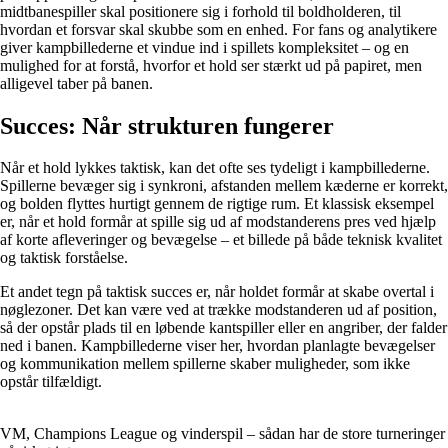
midtbanespiller skal positionere sig i forhold til boldholderen, til
hvordan et forsvar skal skubbe som en enhed. For fans og analytikere
giver kampbillederne et vindue ind i spillets kompleksitet – og en
mulighed for at forstå, hvorfor et hold ser stærkt ud på papiret, men
alligevel taber på banen.
Succes: Når strukturen fungerer
Når et hold lykkes taktisk, kan det ofte ses tydeligt i kampbillederne.
Spillerne bevæger sig i synkroni, afstanden mellem kæderne er korrekt,
og bolden flyttes hurtigt gennem de rigtige rum. Et klassisk eksempel
er, når et hold formår at spille sig ud af modstanderens pres ved hjælp
af korte afleveringer og bevægelse – et billede på både teknisk kvalitet
og taktisk forståelse.
Et andet tegn på taktisk succes er, når holdet formår at skabe overtal i
nøglezoner. Det kan være ved at trække modstanderen ud af position,
så der opstår plads til en løbende kantspiller eller en angriber, der falder
ned i banen. Kampbillederne viser her, hvordan planlagte bevægelser
og kommunikation mellem spillerne skaber muligheder, som ikke
opstår tilfældigt.
VM, Champions League og vinderspil – sådan har de store turneringer