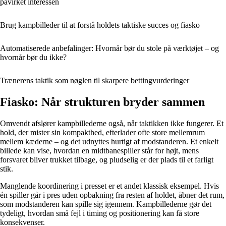
påvirket interessen
Brug kampbilleder til at forstå holdets taktiske succes og fiasko
Automatiserede anbefalinger: Hvornår bør du stole på værktøjet – og
hvornår bør du ikke?
Trænerens taktik som nøglen til skarpere bettingvurderinger
Fiasko: Når strukturen bryder sammen
Omvendt afslører kampbillederne også, når taktikken ikke fungerer. Et
hold, der mister sin kompakthed, efterlader ofte store mellemrum
mellem kæderne – og det udnyttes hurtigt af modstanderen. Et enkelt
billede kan vise, hvordan en midtbanespiller står for højt, mens
forsvaret bliver trukket tilbage, og pludselig er der plads til et farligt
stik.
Manglende koordinering i presset er et andet klassisk eksempel. Hvis
én spiller går i pres uden opbakning fra resten af holdet, åbner det rum,
som modstanderen kan spille sig igennem. Kampbillederne gør det
tydeligt, hvordan små fejl i timing og positionering kan få store
konsekvenser.