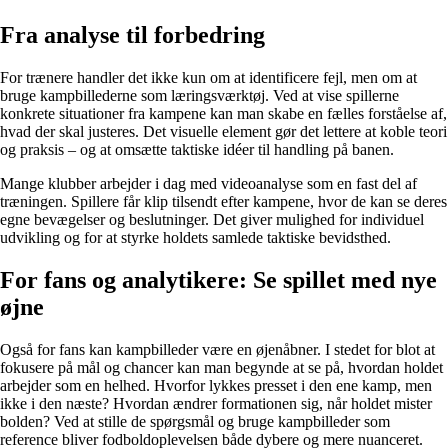
Fra analyse til forbedring
For trænere handler det ikke kun om at identificere fejl, men om at
bruge kampbillederne som læringsværktøj. Ved at vise spillerne
konkrete situationer fra kampene kan man skabe en fælles forståelse af,
hvad der skal justeres. Det visuelle element gør det lettere at koble teori
og praksis – og at omsætte taktiske idéer til handling på banen.
Mange klubber arbejder i dag med videoanalyse som en fast del af
træningen. Spillere får klip tilsendt efter kampene, hvor de kan se deres
egne bevægelser og beslutninger. Det giver mulighed for individuel
udvikling og for at styrke holdets samlede taktiske bevidsthed.
For fans og analytikere: Se spillet med nye
øjne
Også for fans kan kampbilleder være en øjenåbner. I stedet for blot at
fokusere på mål og chancer kan man begynde at se på, hvordan holdet
arbejder som en helhed. Hvorfor lykkes presset i den ene kamp, men
ikke i den næste? Hvordan ændrer formationen sig, når holdet mister
bolden? Ved at stille de spørgsmål og bruge kampbilleder som
reference bliver fodboldoplevelsen både dybere og mere nuanceret.